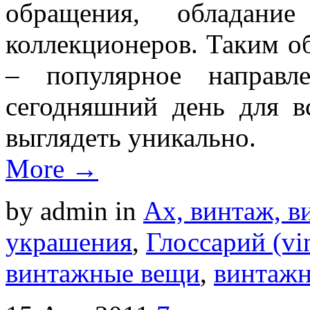
обращения, обладани
коллекционеров. Таким о
– популярное направл
сегодняшний день для вс
выглядеть уникально.
More →
by admin
in
Ах, винтаж, ви
украшения
,
Глоссарий (vin
винтажные вещи
,
винтаж