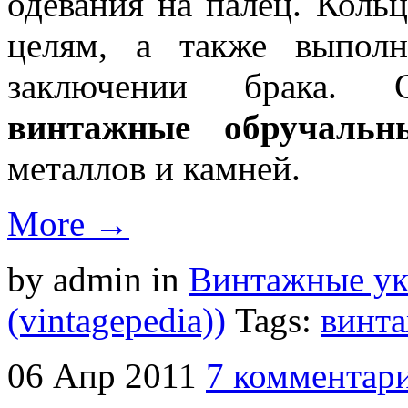
одевания на палец. Коль
целям, а также выпо
заключении брака. 
винтажные обручальн
металлов и камней.
More →
by admin
in
Винтажные у
(vintagepedia))
Tags:
винт
06
Апр
2011
7 комментар