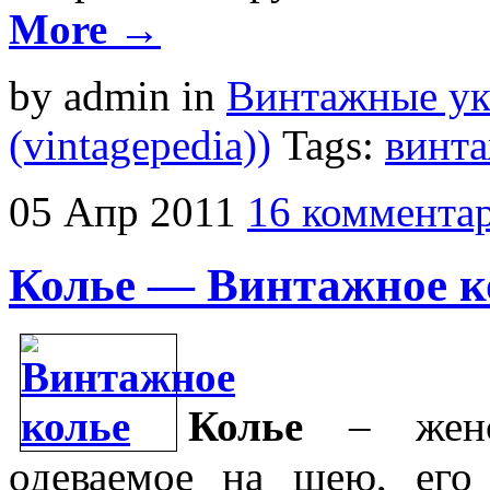
More →
by admin
in
Винтажные у
(vintagepedia))
Tags:
винт
05
Апр
2011
16 коммента
Колье — Винтажнoе к
Колье
– женск
одеваемое на шею, его