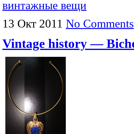
винтажные вещи
13
Окт
2011
No Comments
Vintage history — Bich