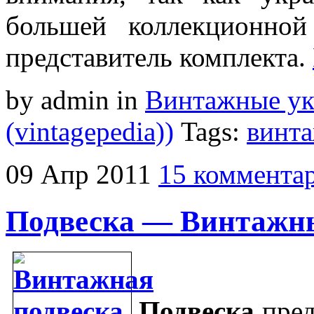
большей коллекционно
представитель комплекта.
by admin
in
Винтажные у
(vintagepedia))
Tags:
винт
09
Апр
2011
15 коммента
Подвеска — Винтажн
Подвеска
пред