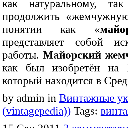
как натуральному, так
продолжить «жемчужную
понятии как «
майо
представляет собой и
работы.
Майорский жем
как был изобретён на 
который находится в Сре
by admin
in
Винтажные у
(vintagepedia))
Tags:
винт