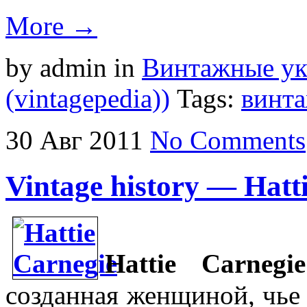
More →
by admin
in
Винтажные у
(vintagepedia))
Tags:
винт
30
Авг
2011
No Comments
Vintage history — Hatt
Hattie
Carnegie
созданная женщиной, чье