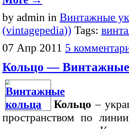
by admin
in
Винтажные у
(vintagepedia))
Tags:
винт
07
Апр
2011
5 комментар
Кольцо — Винтажные
Кольцо
– укра
пространством по линии