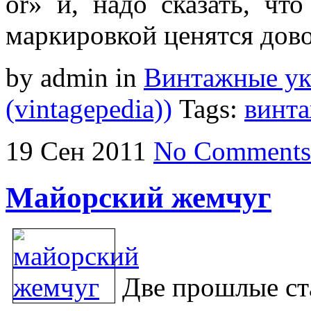
or» и, надо сказать, чт
маркировкой ценятся дов
by admin
in
Винтажные у
(vintagepedia))
Tags:
винт
19
Сен
2011
No Comments
Майорский жемчуг
Две прошлые с