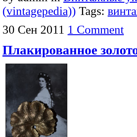
(vintagepedia))
Tags:
винт
30
Сен
2011
1 Comment
Плакированное золото