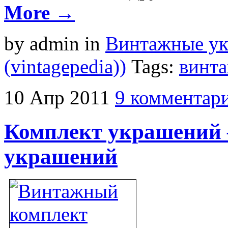
More →
by admin
in
Винтажные у
(vintagepedia))
Tags:
винт
10
Апр
2011
9 комментар
Комплект украшений
украшений