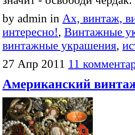
by admin
in
Ах, винтаж, ви
интересно!
,
Винтажные у
винтажные украшения
,
ис
27
Апр
2011
11 коммента
Американский винта