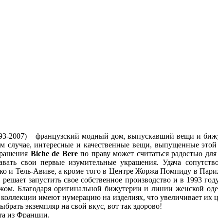
993-2007) – французский модный дом, выпускавший вещи и бижу
бом случае, интересные и качественные вещи, выпущенные это
крашения
Biche de Bere
по праву может считаться радостью для
давать свои первые изумительные украшения. Удача сопутство
ко и Тель-Авиве, а кроме того в Центре Жоржа Помпиду в Пари
решает запустить свое собственное производство и в 1993 году
бежом. Благодаря оригинальной бижутерии и линии женской о
е коллекции имеют нумерацию на изделиях, что увеличивает их 
выбрать экземпляр на свой вкус, вот так здорово!
та из Франции.