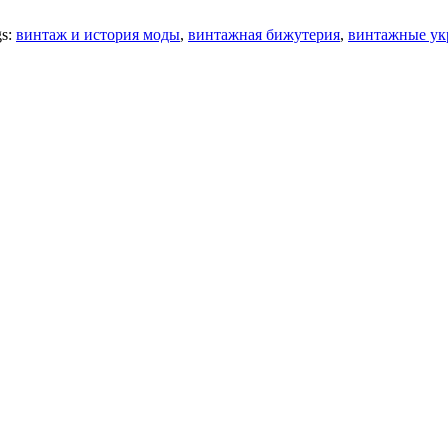
gs:
винтаж и история моды
,
винтажная бижутерия
,
винтажные ук