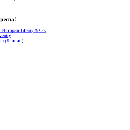
ресна!
— История Tiffany & Co.
ventry
vin (Ланвин)