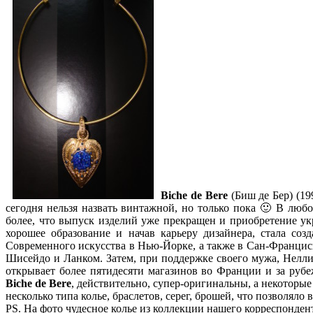
Biche de Bere
(Биш де Бер) (1
сегодня нельзя назвать винтажной, но только пока 🙂 В лю
более, что выпуск изделий уже прекращен и приобретение у
хорошее образование и начав карьеру дизайнера, стала соз
Современного искусства в Нью-Йорке, а также в Сан-Францис
Шисейдо и Ланком. Затем, при поддержке своего мужа, Нелли 
открывает более пятидесяти магазинов во Франции и за ру
Biche de Bere
, действительно, супер-оригинальны, а некоторы
несколько типа колье, браслетов, серег, брошей, что позволяло 
PS. На фото чудесное колье из коллекции нашего корреспонден