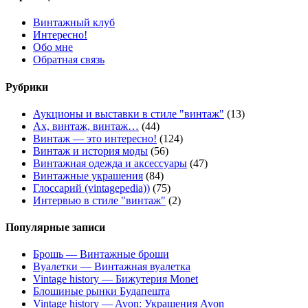
Винтажный клуб
Интересно!
Обо мне
Обратная связь
Рубрики
Аукционы и выставки в стиле "винтаж"
(13)
Ах, винтаж, винтаж…
(44)
Винтаж — это интересно!
(124)
Винтаж и история моды
(56)
Винтажная одежда и аксессуары
(47)
Винтажные украшения
(84)
Глоссарий (vintagepedia))
(75)
Интервью в стиле "винтаж"
(2)
Популярные записи
Брошь — Винтажные броши
Вуалетки — Винтажная вуалетка
Vintage history — Бижутерия Monet
Блошиные рынки Будапешта
Vintage history — Avon: Украшения Avon