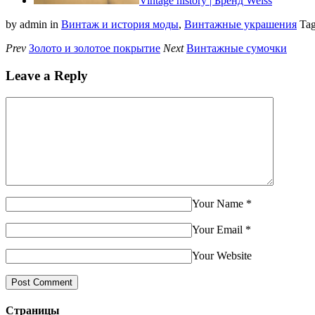
Vintage history | Бренд Weiss
by admin
in
Винтаж и история моды
,
Винтажные украшения
Ta
Prev
Золото и золотое покрытие
Next
Винтажные сумочки
Leave a Reply
Your Name
*
Your Email
*
Your Website
Страницы