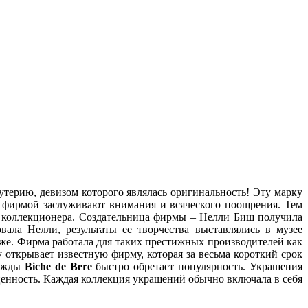
терию, девизом которого являлась оригинальность! Эту марку
й фирмой заслуживают внимания и всяческого поощрения. Тем
 коллекционера.
Создательница фирмы – Нелли Биш получила
вала Нелли, результаты ее творчества выставлялись в музее
же. Фирма работала для таких престижных производителей как
 открывает известную фирму, которая за весьма короткий срок
дежды
Biche de Bere
быстро обретает популярность. Украшения
ценность. Каждая коллекция украшений обычно включала в себя