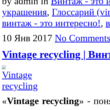
by admin
in
Винтаж - это 
украшения
,
Глоссарий (vin
винтаж - это интересно!
,
10
Янв
2017
No Comment
Vintage recycling | В
«
Vintage recycling
» - пон