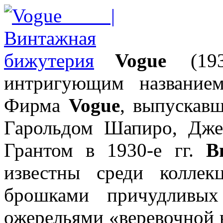
Vogue
(193
интригующим название
Фирма
Vogue
, выпускав
Гарольдом Шапиро, Дж
Грантом в 1930-е гг.
В
известны среди колле
брошками причудливы
ожерельями «веревочной 