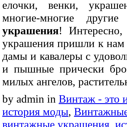
елочки, венки, украш
многие-многие другие
украшения
! Интересно,
украшения пришли к нам 
дамы и кавалеры с удово
и пышные прически бро
милых ангелов, раститель
by admin
in
Винтаж - это 
история моды
,
Винтажные
винтажные украшения
,
ис