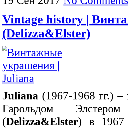
19
Сен
2017
No Comment
Vintage history | Вин
(Delizza&Elster)
Juliana
(1967-1968 гг.) 
Гарольдом Элстер
(
Delizza&Elster
) в 1967