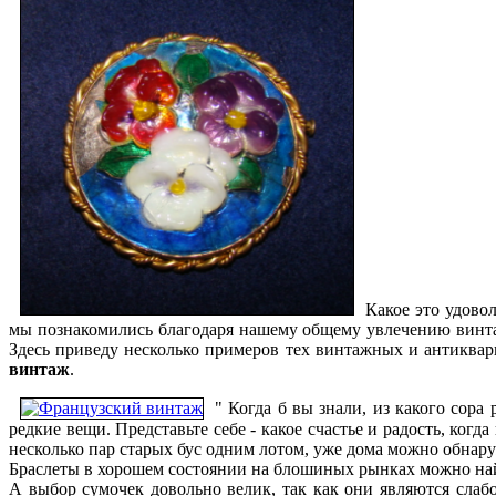
Какое это удово
мы познакомились благодаря нашему общему увлечению винт
Здесь приведу несколько примеров тех винтажных и антиква
винтаж
.
" Когда б вы знали, из какого сора
редкие вещи. Представьте себе - какое счастье и радость, к
несколько пар старых бус одним лотом, уже дома можно обнар
Браслеты в хорошем состоянии на блошиных рынках можно найт
А выбор сумочек довольно велик, так как они являются слаб