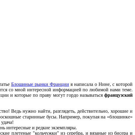
татье
Блошиные рынки Франции
я написала о Нине, с которой
тся со мной интересной информацией по любимой нами теме.
ции и которые по праву могут гордо называться
французский
ство! Ведь нужно найти, разглядеть, действительно, хорошие и
и роскошные старинные бусы. Например, покупая на «блошинке»
 удача!
нь интересные и редкие экземпляры.
кие плетеные "кольчужки" из серебра, и вязаные из бисера и