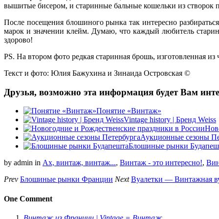
вышитые бисером, и старинные бальные кошельки из створок пе
После посещения блошиного рынка так интересно разбираться
марок и значении клейм. Думаю, что каждый любитель стари
здорово!
PS. На втором фото редкая старинная брошь, изготовленная из
Текст и фото: Юлия Бажухина и Зинаида Островская ©
Друзья, возможно эта информация будет Вам инте
Понятие «Винтаж»
Vintage history | Бренд Weiss
Нов
Аукционные сезоны Пе
Блошиные рынки Будапеш
by admin
in
Ах, винтаж, винтаж...
,
Винтаж - это интересно!
,
Вин
Prev
Блошиные рынки Франции
Next
Вуалетки — Винтажная в
One Comment
Винтаж из Франции | Vintage = Винтаж