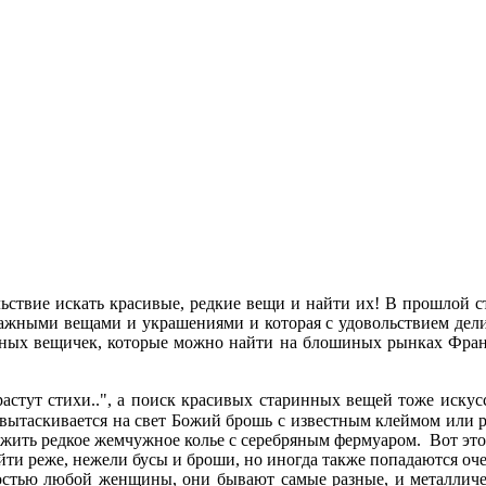
льствие искать красивые, редкие вещи и найти их! В прошлой с
ажными вещами и украшениями и которая с удовольствием дели
рных вещичек, которые можно найти на блошиных рынках Фран
 растут стихи..", а поиск красивых старинных вещей тоже искус
огда вытаскивается на свет Божий брошь с известным клеймом ил
ужить редкое жемчужное колье с серебряным фермуаром. Вот это
и реже, нежели бусы и броши, но иногда также попадаются оче
остью любой женщины, они бывают самые разные, и металличес