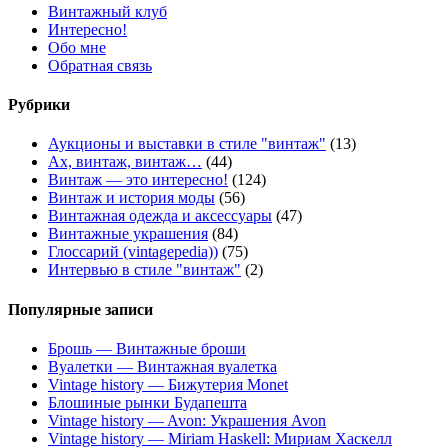
Винтажный клуб
Интересно!
Обо мне
Обратная связь
Рубрики
Аукционы и выставки в стиле "винтаж"
(13)
Ах, винтаж, винтаж…
(44)
Винтаж — это интересно!
(124)
Винтаж и история моды
(56)
Винтажная одежда и аксессуары
(47)
Винтажные украшения
(84)
Глоссарий (vintagepedia))
(75)
Интервью в стиле "винтаж"
(2)
Популярные записи
Брошь — Винтажные броши
Вуалетки — Винтажная вуалетка
Vintage history — Бижутерия Monet
Блошиные рынки Будапешта
Vintage history — Avon: Украшения Avon
Vintage history — Miriam Haskell: Мириам Хаскелл