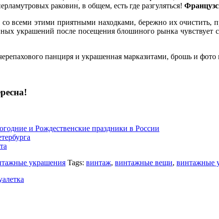
рламутровых раковин, в общем, есть где разгуляться!
Французс
 со всеми этими приятными находками, бережно их очистить, 
нных украшений после посещения блошиного рынка чувствует се
 черепахового панциря и украшенная марказитами, брошь и фото
ресна!
огодние и Рождественские праздники в России
тербурга
та
тажные украшения
Tags:
винтаж
,
винтажные вещи
,
винтажные 
уалетка