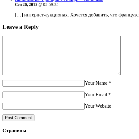
Сен 26, 2012
@ 05:59:25
[…] интернет-аукционах. Хочется добавить, что французс
Leave a Reply
Your Name
*
Your Email
*
Your Website
Страницы