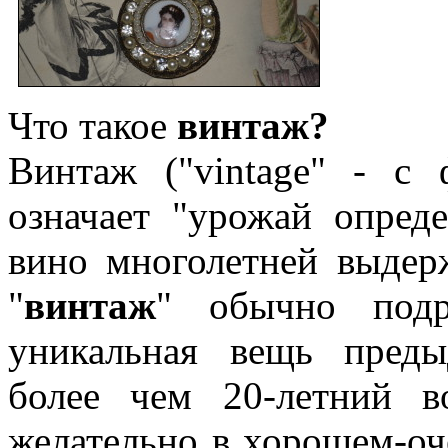
Что такое
винтаж?
Винтаж ("vintage" - с 
означает "урожай опреде
вино многолетней выдер
"
винтаж
" обычно подр
уникальная вещь пред
более чем 20-летний в
желательно в хорошем-о