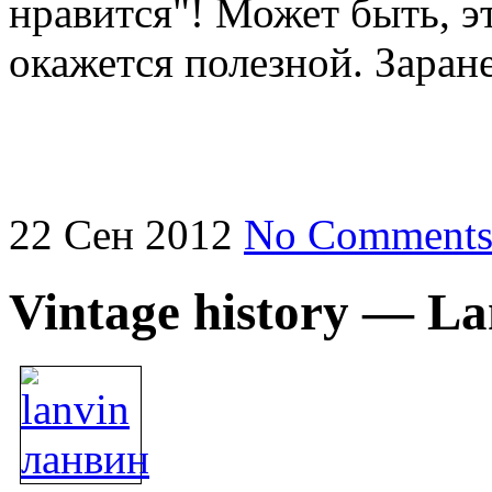
нравится"! Может быть, э
окажется полезной. Заран
22
Сен
2012
No Comment
Vintage history — L