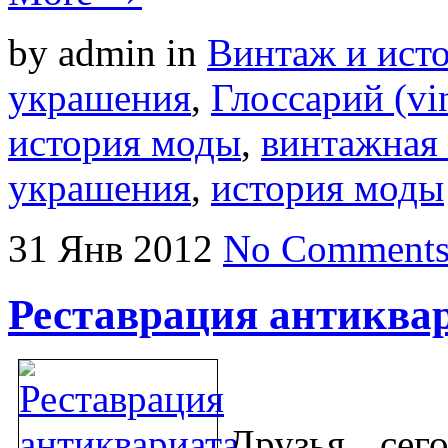
by admin
in
Винтаж и ист
украшения
,
Глоссарий (vin
история моды
,
винтажная
украшения
,
история моды
31
Янв
2012
No Comment
Реставрация антиква
Друзья, сег