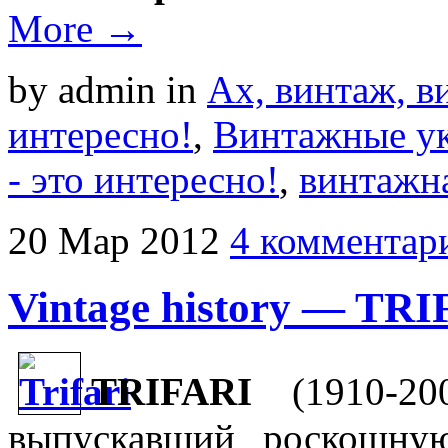
More →
by admin
in
Ах, винтаж, ви
интересно!
,
Винтажные у
- это интересно!
,
винтажн
20
Мар
2012
4 комментар
Vintage history — TR
TRIFARI
(1910-20
выпускавший роскошну