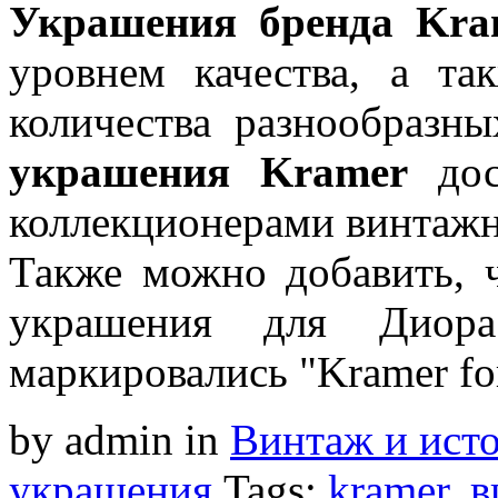
Украшения бренда Kra
уровнем качества, а та
количества разнообразны
украшения Kramer
дос
коллекционерами винтаж
Также можно добавить,
украшения для Диора 
маркировались "Kramer for
by admin
in
Винтаж и ист
украшения
Tags:
kramer
,
в