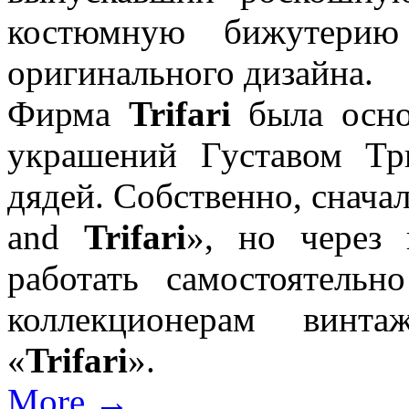
костюмную бижутерию
оригинального дизайна.
Фирма
Trifari
была осно
украшений Густавом Т
дядей. Собственно, снача
and
Trifari
», но через 
работать самостоятель
коллекционерам винт
«
Trifari
».
More →