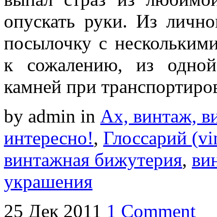
опускать руки. Из лично
посылочку с нескольким
к сожалению, из одной
камней при транспортиро
by admin
in
Ах, винтаж, ви
интересно!
,
Глоссарий (vi
винтажная бижутерия
,
ви
украшения
25
Дек
2011
1 Comment