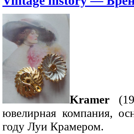
Vintage history — Бре
Kramer
(19
ювелирная компания, ос
году Луи Крамером.