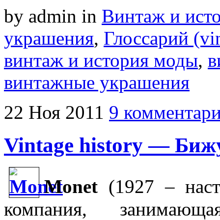
by admin
in
Винтаж и ист
украшения
,
Глоссарий (vin
винтаж и история моды
,
в
винтажные украшения
22
Ноя
2011
9 комментар
Vintage history — Би
Monet
(1927 – наст
компания, занимающ