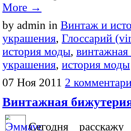
More →
by admin
in
Винтаж и ист
украшения
,
Глоссарий (vin
история моды
,
винтажная
украшения
,
история моды
07
Ноя
2011
2 комментар
Винтажная бижутери
Сегодня расскажу