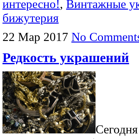
интересно!
,
Винтажные у
бижутерия
22
Мар
2017
No Comment
Редкость украшений
Сегод