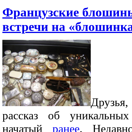
Французские блошин
встречи на «блошинк
Друзья
рассказ об уникальны
начатый
ранее
. Недавн