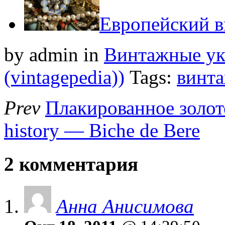
Европейский 
by admin
in
Винтажные у
(vintagepedia))
Tags:
винт
Prev
Плакированное золот
history — Biche de Bere
2 комментария
Анна Анисимова