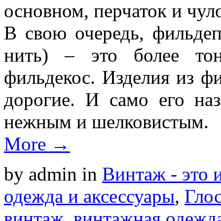
основном, перчаток и чул
В свою очередь, фильдеп
нить) – это более то
фильдекос. Изделия из ф
дорогие. И само его наз
нежным и шелковистым.
More →
by admin
in
Винтаж - это 
одежда и аксессуары
,
Глос
винтаж
,
винтажная одежда