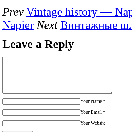
Prev
Vintage history — N
Napier
Next
Винтажные шл
Leave a Reply
Your Name
*
Your Email
*
Your Website