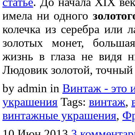
статье
. До начала XIX ве
имела ни одного
золото
колечка из серебра или л
золотых монет, больша
жизнь в глаза не видя н
Людовик золотой, точный
by admin
in
Винтаж - это 
украшения
Tags:
винтаж
,
винтажные украшения
,
Ф
10
Июн
2013
3 комментар