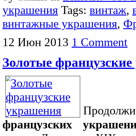
украшения
Tags:
винтаж
,
винтажные украшения
,
Ф
12
Июн
2013
1 Comment
Золотые французские
Продо
французских украшени