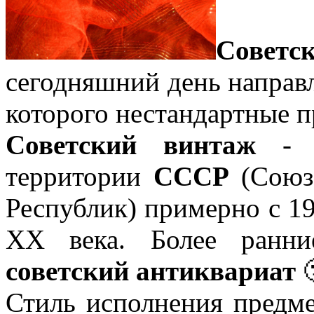
Советс
сегодняшний день направл
которого нестандартные 
Советский винтаж
- э
территории
СССР
(Союз 
Республик) примерно с 194
XX века. Более ранн
советский антиквариат

Стиль исполнения предме