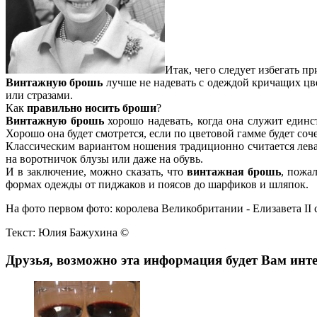
Итак, чего следует избегать п
Винтажную брошь
лучше не надевать с одеждой кричащих цве
или стразами.
Как
правильно носить броши
?
Винтажную брошь
хорошо надевать, когда она служит единс
Хорошо она будет смотрется, если по цветовой гамме будет соч
Классическим вариантом ношения традиционно считается лева
на воротничок блузы или даже на обувь.
И в заключение, можно сказать, что
винтажная брошь
, пожа
формах одежды от пиджаков и поясов до шарфиков и шляпок.
На фото первом фото: королева Великобритании - Елизавета II с
Текст: Юлия Бажухина ©
Друзья, возможно эта информация будет Вам инте