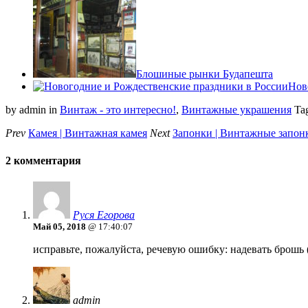
Блошиные рынки Будапешта
Нов
by admin
in
Винтаж - это интересно!
,
Винтажные украшения
Ta
Prev
Камея | Винтажная камея
Next
Запонки | Винтажные запон
2 комментария
Руся Егорова
Май 05, 2018
@ 17:40:07
исправьте, пожалуйста, речевую ошибку: надевать брошь (н
admin