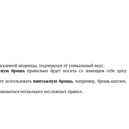
зысканной модницы, подчеркнув её уникальный вкус.
жную брошь
правильно будет носить со знающим себе цену
те использовать
винтажную брошь
, например, брошь-шатлен,
рживаться нескольких несложных правил.