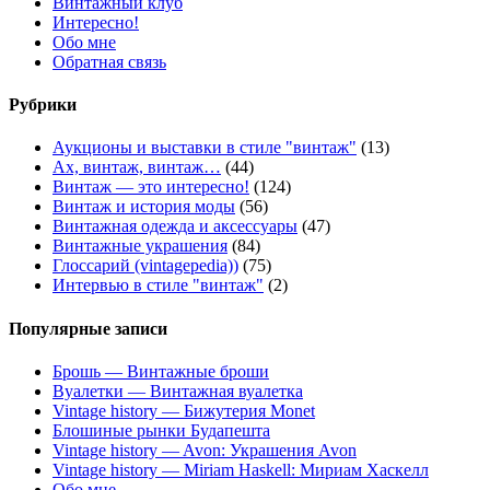
Винтажный клуб
Интересно!
Обо мне
Обратная связь
Рубрики
Аукционы и выставки в стиле "винтаж"
(13)
Ах, винтаж, винтаж…
(44)
Винтаж — это интересно!
(124)
Винтаж и история моды
(56)
Винтажная одежда и аксессуары
(47)
Винтажные украшения
(84)
Глоссарий (vintagepedia))
(75)
Интервью в стиле "винтаж"
(2)
Популярные записи
Брошь — Винтажные броши
Вуалетки — Винтажная вуалетка
Vintage history — Бижутерия Monet
Блошиные рынки Будапешта
Vintage history — Avon: Украшения Avon
Vintage history — Miriam Haskell: Мириам Хаскелл
Обо мне