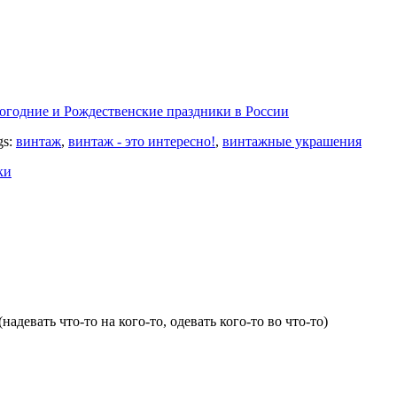
огодние и Рождественские праздники в России
gs:
винтаж
,
винтаж - это интересно!
,
винтажные украшения
ки
адевать что-то на кого-то, одевать кого-то во что-то)