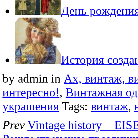
День рождения
История созда
by admin
in
Ах, винтаж, ви
интересно!
,
Винтажная од
украшения
Tags:
винтаж
,
Prev
Vintage history – E