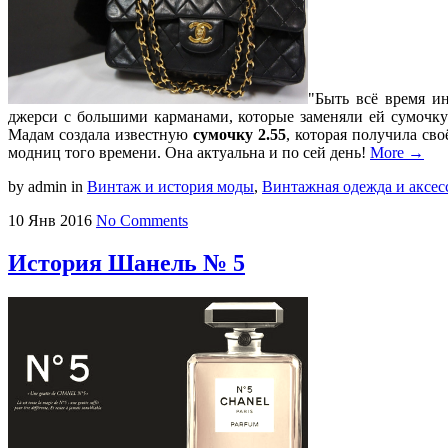
"Быть всё время и
джерси с большими карманами, которые заменяли ей сумочку
Мадам создала известную
сумочку 2.55
, которая получила св
модниц того времени. Она актуальна и по сей день!
More →
by admin
in
Винтаж и история моды
,
Винтажная одежда и аксес
10
Янв
2016
No Comments
История Шанель № 5