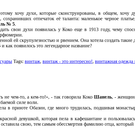
оэтому хочу духи, которые сконструированы, в общем, хочу д
в, сохранивших отпечаток её таланта: маленькое черное плат
ль № 5
.
дать свои духи появилась у Коко еще в 1913 году, чему спос
парфюмерии.
нной ей скрупулезностью и рвением. Она хотела создать такие д
5
и как появилось это легендарное название?
ссуары
Tags:
винтаж
,
винтаж - это интересно!
,
винтажная одежда 
ь не чем-то, а кем-то!», - так говорила Коко
Шанель
, - женщин
баемой силе воли.
вела в приюте Обазин, где много трудилась, подшивая монасты
расной девушкой, которая пела в кафешантане и пользовалась у
ю оставила свою, тем самым обессмертив фамилию отца, который