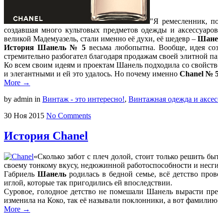
"Я ремесленник, п
создавшая много культовых предметов одежды и аксессуаро
великой Мадемуазель, стали именно её духи, её шедевр –
Шане
История Шанель № 5
весьма любопытна. Вообще, идея соз
стремительно разбогател благодаря продажам своей элитной 
Ко всем своим идеям и проектам Шанель подходила со свойстве
и элегантными и ей это удалось. Но почему именно
Chanel № 
More →
by admin
in
Винтаж - это интересно!
,
Винтажная одежда и аксе
30
Ноя
2015
No Comments
История Chanel
«Сколько забот с плеч долой, стоит только решить быт
своему тонкому вкусу, недюжинной работоспособности и несги
Габриель
Шанель
родилась в бедной семье, всё детство про
иглой, которые так пригодились ей впоследствии.
Суровое, голодное детство не помешали Шанель вырасти прек
изменила на Коко, так её называли поклонники, а вот фамили
More →