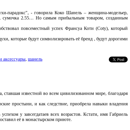
ухи-парадокс", - говорила Коко Шанель – женщина-модельер,
ье, сумочка 2.55… Но самым прибыльным товаром, созданным
обствовал повсеместный успех Франсуа Коти (Coty), который
ухи, которые будут символизировать её бренд , будут дорогими
и аксессуары
,
шанель
а, ставшая известной во всем цивилизованном мире, благодаря
рские простыни, и как следствие, приобрела навыки владения
спехом у завсегдатаев всех возрастов. Кстати, имя Габриель
 оставил её в монастырском приюте.