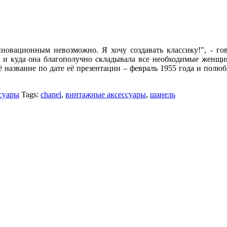
нновационным невозможно. Я хочу создавать классику!", - го
 и куда она благополучно складывала все необходимые женщи
оё название по дате её презентации – февраль 1955 года и полю
суары
Tags:
chanel
,
винтажные аксессуары
,
шанель