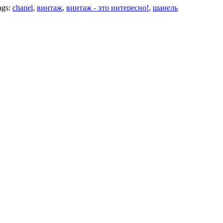
ags:
chanel
,
винтаж
,
винтаж - это интересно!
,
шанель