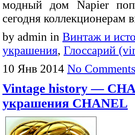
модный дом Napier поп
сегодня коллекционерам
by admin
in
Винтаж и ист
украшения
,
Глоссарий (vin
10
Янв
2014
No Comment
Vintage history — C
украшения CHANEL