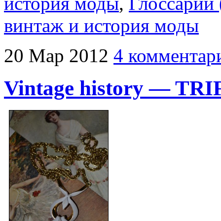
история моды
,
Глоссарий (
винтаж и история моды
20
Мар
2012
4 комментар
Vintage history — TR