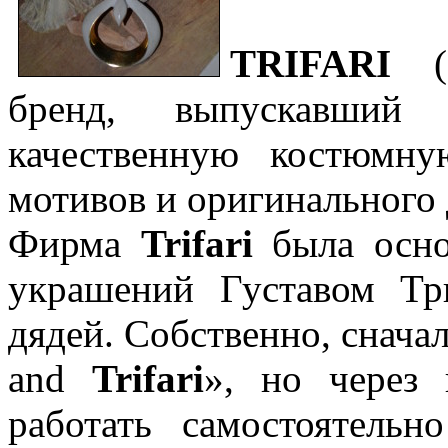
TRIFARI
(1
бренд, выпускавший
качественную костюмн
мотивов и оригинального 
Фирма
Trifari
была осно
украшений Густавом Т
дядей. Собственно, снача
and
Trifari
», но через 
работать самостоятель