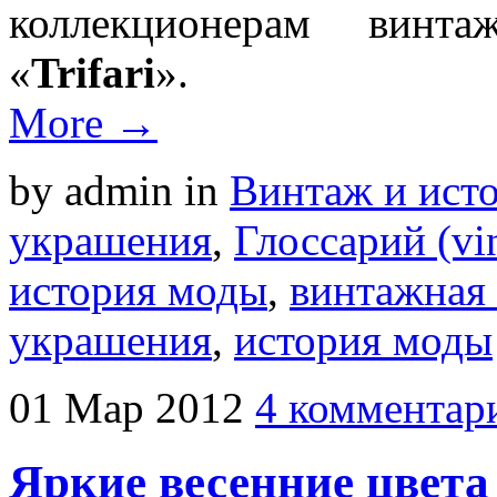
коллекционерам винт
«
Trifari
».
More →
by admin
in
Винтаж и ист
украшения
,
Глоссарий (vin
история моды
,
винтажная
украшения
,
история моды
01
Мар
2012
4 комментар
Яркие весенние цвета