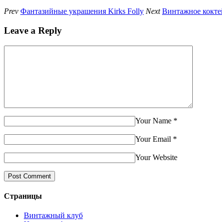
Prev
Фантазийные украшения Kirks Folly
Next
Винтажное кокте
Leave a Reply
Your Name
*
Your Email
*
Your Website
Страницы
Винтажный клуб