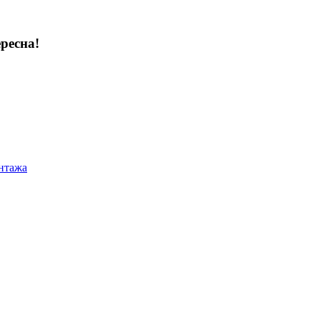
ресна!
нтажа