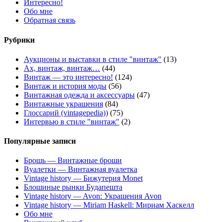
Интересно!
Обо мне
Обратная связь
Рубрики
Аукционы и выставки в стиле "винтаж"
(13)
Ах, винтаж, винтаж…
(44)
Винтаж — это интересно!
(124)
Винтаж и история моды
(56)
Винтажная одежда и аксессуары
(47)
Винтажные украшения
(84)
Глоссарий (vintagepedia))
(75)
Интервью в стиле "винтаж"
(2)
Популярные записи
Брошь — Винтажные броши
Вуалетки — Винтажная вуалетка
Vintage history — Бижутерия Monet
Блошиные рынки Будапешта
Vintage history — Avon: Украшения Avon
Vintage history — Miriam Haskell: Мириам Хаскелл
Обо мне