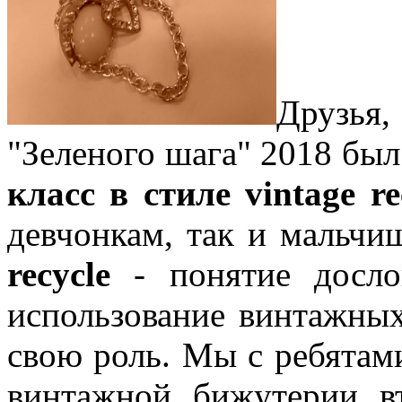
Друзья
"Зеленого шага" 2018 бы
класс в стиле vintage re
девчонкам, так и мальч
recycle
- понятие досло
использование винтажны
свою роль. Мы с ребятами
винтажной бижутерии 