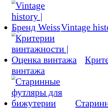
Vintage his
Крите
винтажа
Старинн