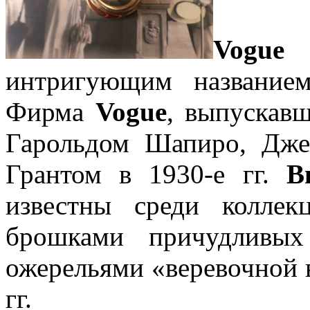
Vogue
(
интригующим название
Фирма
Vogue
, выпускав
Гарольдом Шапиро, Дж
Грантом в 1930-е гг.
В
известны среди колле
брошками причудливы
ожерельями «веревочной 
гг.