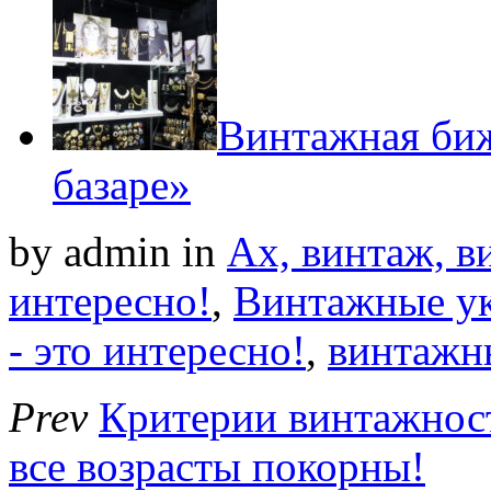
Винтажная би
базаре»
by admin
in
Ах, винтаж, ви
интересно!
,
Винтажные у
- это интересно!
,
винтажн
Prev
Критерии винтажност
все возрасты покорны!