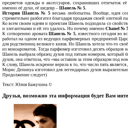
предметов одежды и аксессуаров, сохранивших отпечаток её
именно её духи, её шедевр –
Шанель № 5
.
История Шанель № 5
весьма любопытна. Вообще, идея соз
стремительно разбогател благодаря продажам своей элитной 
Ко всем своим идеям и проектам Шанель подходила со свойстве
и элегантными и ей это удалось. Но почему именно
Chanel № 
К сотворению аромата
Шанель № 5
, известного сегодня во 
работал на одном из ведущих парфюмерных предприятий Царск
для родственниц великого князя. Но Шанель хотела что-то сво
из моноароматов. Тогда парфюмер изготовил десять образцов н
Шанель выбрала образец духов под пятым номером, который бы
духов, она ответила, что «мы оставим за этим образцом под номе
К слову, Шанель искренне верила в то, что число пять являетс
Морис Депинуа изготовил для легендарных духов выразительны
Продолжение следует)
Текст: Юлия Бажухина ©
Друзья, возможно эта информация будет Вам инте