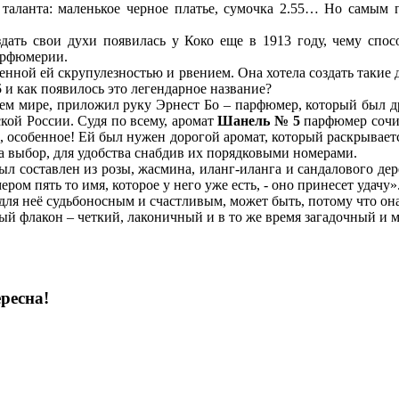
 таланта: маленькое черное платье, сумочка 2.55… Но самым
дать свои духи появилась у Коко еще в 1913 году, чему спос
парфюмерии.
нной ей скрупулезностью и рвением. Она хотела создать такие д
5
и как появилось это легендарное название?
всем мире, приложил руку Эрнест Бо – парфюмер, который был 
ой России. Судя по всему, аромат
Шанель № 5
парфюмер сочи
ё, особенное! Ей был нужен дорогой аромат, который раскрывает
а выбор, для удобства снабдив их порядковыми номерами.
л составлен из розы, жасмина, иланг-иланга и сандалового дере
ром пять то имя, которое у него уже есть, - оно принесет удачу»
я для неё судьбоносным и счастливым, может быть, потому что о
й флакон – четкий, лаконичный и в то же время загадочный и м
ресна!