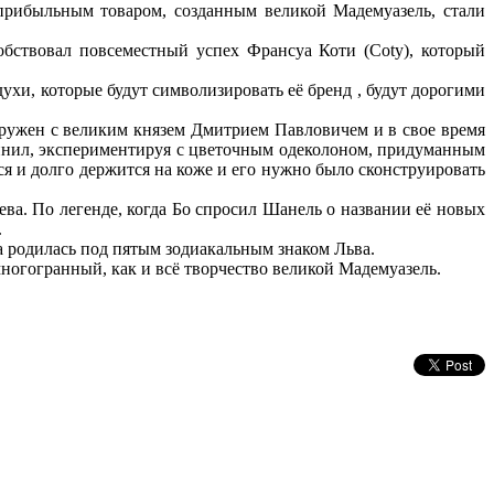
 прибыльным товаром, созданным великой Мадемуазель, стали
обствовал повсеместный успех Франсуа Коти (Coty), который
ухи, которые будут символизировать её бренд , будут дорогими
дружен с великим князем Дмитрием Павловичем и в свое время
нил, экспериментируя с цветочным одеколоном, придуманным
ся и долго держится на коже и его нужно было сконструировать
ва. По легенде, когда Бо спросил Шанель о названии её новых
.
на родилась под пятым зодиакальным знаком Льва.
ногогранный, как и всё творчество великой Мадемуазель.