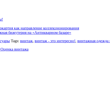
ы!
окартия как направление коллекционирования
жная бижутерия на «Антикварном базаре»
ссуары
Tags:
винтаж
,
винтаж - это интересно!
,
винтажная одежда 
 Оценка винтажа