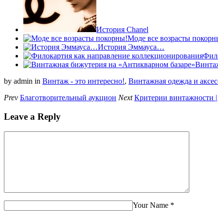
История Chanel
Моде все возрасты покорн
История Эммауса…
Фил
Винта
by admin
in
Винтаж - это интересно!
,
Винтажная одежда и аксе
Prev
Благотворительный аукцион
Next
Критерии винтажности |
Leave a Reply
Your Name
*