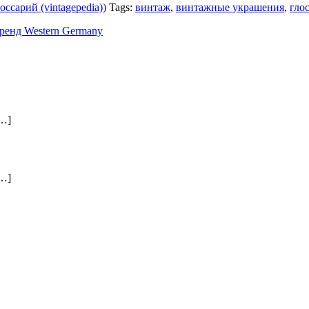
оссарий (vintagepedia))
Tags:
винтаж
,
винтажные украшения
,
гло
 Бренд Western Germany
…]
…]