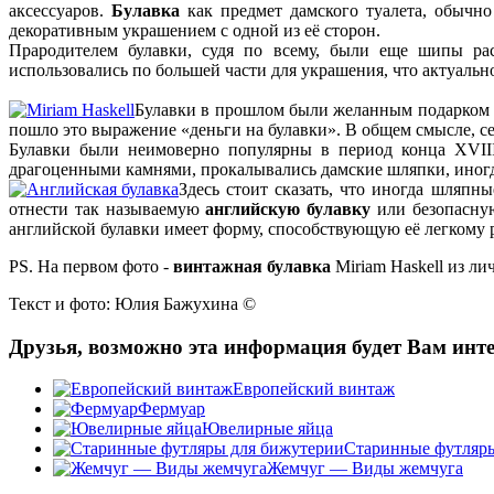
аксессуаров.
Булавка
как предмет дамского туалета, обычно
декоративным украшением с одной из её сторон.
Прародителем булавки, судя по всему, были еще шипы рас
использовались по большей части для украшения, что актуально
Булавки в прошлом были желанным подарком в 
пошло это выражение «деньги на булавки». В общем смысле, с
Булавки были неимоверно популярны в период конца XVII
драгоценными камнями, прокалывались дамские шляпки, иногда
Здесь стоит сказать, что иногда шляпн
отнести так называемую
английскую булавку
или безопасную
английской булавки имеет форму, способствующую её легкому
PS. На первом фото -
винтажная булавка
Miriam Haskell из ли
Текст и фото: Юлия Бажухина ©
Друзья, возможно эта информация будет Вам инте
Европейский винтаж
Фермуар
Ювелирные яйца
Старинные футляры
Жемчуг — Виды жемчуга