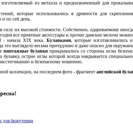
 изготовляемый из металла и предназначенный для прокалыва
тений, которые использовались в древности для скреплени
 и по сей день.
силу их высокой стоимости. Собственно, одариваемому иногда 
егодня все приятные аксессуары и прочие дамские мелочи можно
I - начала XIX века.
Булавками
, которые изготавливались 
 это выглядело весьма причудливо и даже опасно для окружающ
ые
винтажные булавки
прикрывались со стороны иглы безопас
 булавку, острие иглы которой всегда накрывается специаль
 расстегиванию и безопасному ношению.
чной коллекции, на последнем фото - фрагмент
английской була
ресна!
 для бижутерии