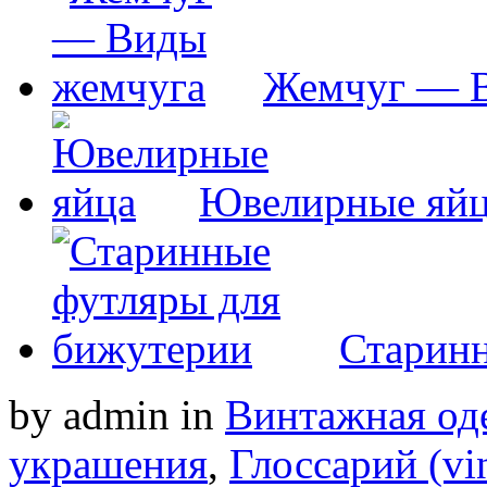
Жемчуг — 
Ювелирные яй
Старинн
by admin
in
Винтажная од
украшения
,
Глоссарий (vin