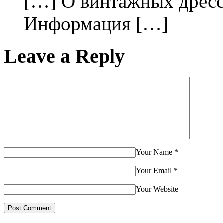
[…] О винтажных дрес
Информация […]
Leave a Reply
Your Name
*
Your Email
*
Your Website