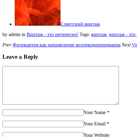
Советский винтаж
by admin
in
Винтаж - это интересно!
Tags:
винтаж
,
винтаж - это
Prev
Филокартия как направление коллекционирования
Next
Vi
Leave a Reply
Your Name
*
Your Email
*
Your Website