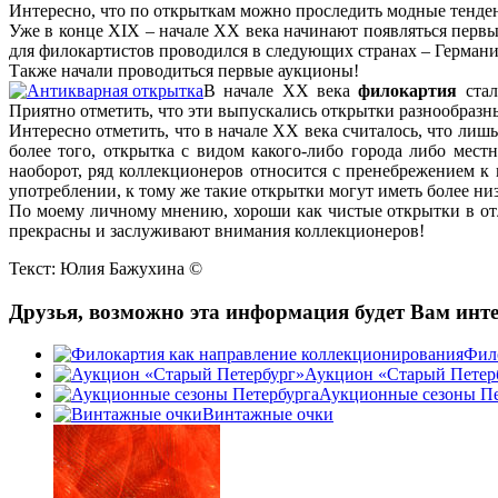
Интересно, что по открыткам можно проследить модные тенден
Уже в конце XIX – начале XX века начинают появляться перв
для филокартистов проводился в следующих странах – Германи
Также начали проводиться первые аукционы!
В начале XX века
филокартия
стал
Приятно отметить, что эти выпускались открытки разнообразн
Интересно отметить, что в начале ХХ века считалось, что лиш
более того, открытка с видом какого-либо города либо мест
наоборот, ряд коллекционеров относится с пренебрежением к
употреблении, к тому же такие открытки могут иметь более ни
По моему личному мнению, хороши как чистые открытки в отл
прекрасны и заслуживают внимания коллекционеров!
Текст: Юлия Бажухина ©
Друзья, возможно эта информация будет Вам инте
Фил
Аукцион «Старый Петер
Аукционные сезоны Пе
Винтажные очки