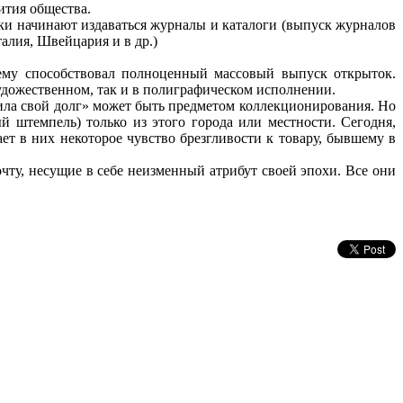
ития общества.
ики начинают издаваться журналы и каталоги (выпуск журналов
алия, Швейцария и в др.)
ему способствовал полноценный массовый выпуск открыток.
удожественном, так и в полиграфическом исполнении.
лнила свой долг» может быть предметом коллекционирования. Но
й штемпель) только из этого города или местности. Сегодня,
т в них некоторое чувство брезгливости к товару, бывшему в
ту, несущие в себе неизменный атрибут своей эпохи. Все они