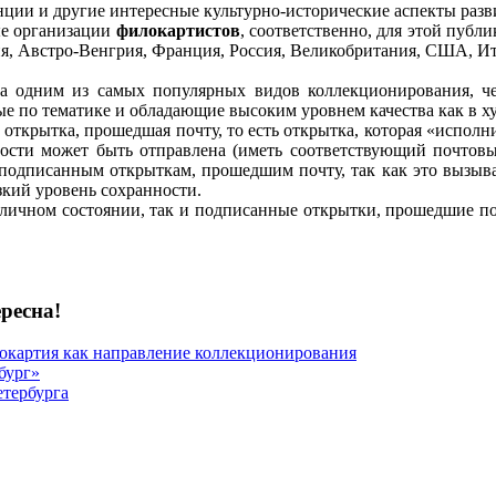
ции и другие интересные культурно-исторические аспекты разв
ые организации
филокартистов
, соответственно, для этой публ
я, Австро-Венгрия, Франция, Россия, Великобритания, США, Ит
а одним из самых популярных видов коллекционирования, ч
ые по тематике и обладающие высоким уровнем качества как в х
ь открытка, прошедшая почту, то есть открытка, которая «испо
ности может быть отправлена (иметь соответствующий почтовы
 подписанным открыткам, прошедшим почту, так как это вызывае
зкий уровень сохранности.
ичном состоянии, так и подписанные открытки, прошедшие поч
ресна!
окартия как направление коллекционирования
бург»
тербурга