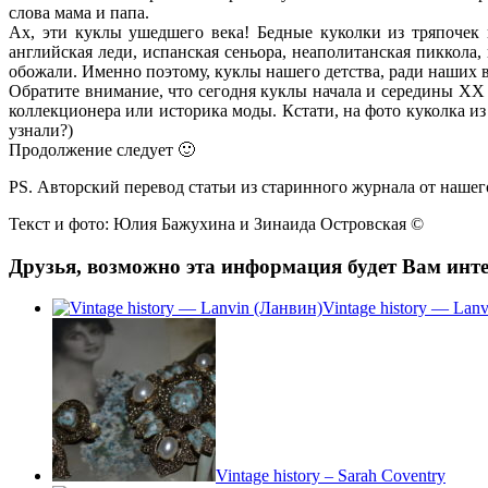
слова мама и папа.
Ах, эти куклы ушедшего века! Бедные куколки из тряпочек
английская леди, испанская сеньора, неаполитанская пиккола
обожали. Именно поэтому, куклы нашего детства, ради наших
Обратите внимание, что сегодня куклы начала и середины XX 
коллекционера или историка моды. Кстати, на фото куколка 
узнали?)
Продолжение следует 🙂
PS. Авторский перевод статьи из старинного журнала от наше
Текст и фото: Юлия Бажухина и Зинаида Островская ©
Друзья, возможно эта информация будет Вам инте
Vintage history — Lan
Vintage history – Sarah Coventry