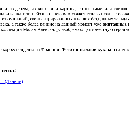
 или из дерева, из воска или картона, со щечками или слишк
, парижанка или пейзанка – кто вам скажет теперь нежные слов
 воспоминаний, сконцентрированных в ваших бездушных тельцах
века, а также более ранние на данный момент уже
винтажные 
из коллекции Мадам Александр, изображающая известную героиню
го корреспондента из Франции. Фото
винтажной куклы
из личн
ресна!
vin (Ланвин)