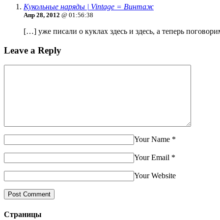
Кукольные наряды | Vintage = Винтаж
Апр 28, 2012
@ 01:56:38
[…] уже писали о куклах здесь и здесь, а теперь поговор
Leave a Reply
Your Name
*
Your Email
*
Your Website
Страницы