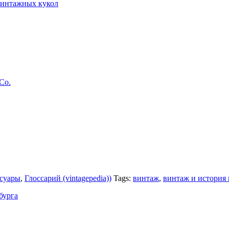
винтажных кукол
 Co.
ссуары
,
Глоссарий (vintagepedia))
Tags:
винтаж
,
винтаж и история
бурга