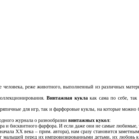
е человека, реже животного, выполненный из различных матери
 коллекционирования.
Винтажная кукла
как сама по себе, так
ряпичные для игр, так и фарфоровые куклы, на которые можно 
одного журнала о разнообразии
винтажных кукол
:
ра и бисквитного фарфора. И если даже они не самые любимые,
начала XX века – прим. автора), нам сразу становится заметны
орг малышей перед их импровизированными детьми, их любовь 