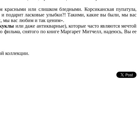
ом красными или слишком бледными. Корсиканская пупатула,
а и подарит ласковые улыбки?! Такими, какие вы были, мы вас
, мы вас любим и так ценим».
куклы
или даже антикварные), которые часто являются мечтой
 фильма, снятого по книге Маргарет Митчелл, надеюсь, Вы ее
ой коллекции.