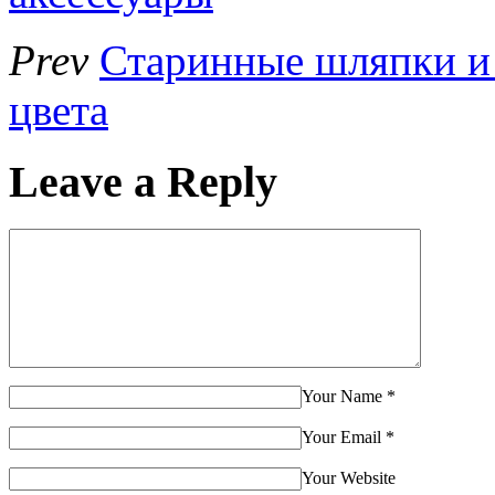
Prev
Старинные шляпки и
цвета
Leave a Reply
Your Name
*
Your Email
*
Your Website