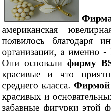
Фирм
американская ювелирн
появилось благодаря и
организации, а именно - B
Они основали
фирму B
красивые и что прият
среднего класса.
Фирмой
красивых и основательн
забавные фигурки этой ф