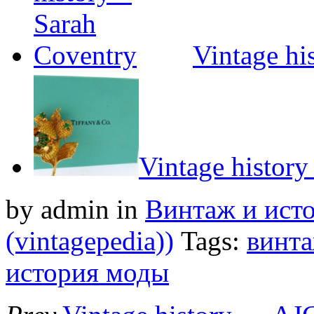
Vintage hi
Vintage histor
by admin
in
Винтаж и ист
(vintagepedia))
Tags:
винт
история моды